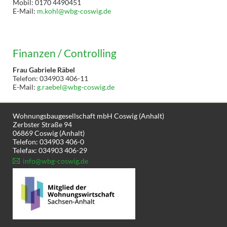
Mobil: 0170 4490451
E-Mail:
m.kohl@wbg-coswig.de
Finanzen / Controlling
Frau Gabriele Räbel
Telefon: 034903 406-11
E-Mail:
g.raebel@wbg-coswig.de
Wohnungsbaugesellschaft mbH Coswig (Anhalt)
Zerbster Straße 94
06869 Coswig (Anhalt)
Telefon: 034903 406-0
Telefax: 034903 406-29
info@wbg-coswig.de