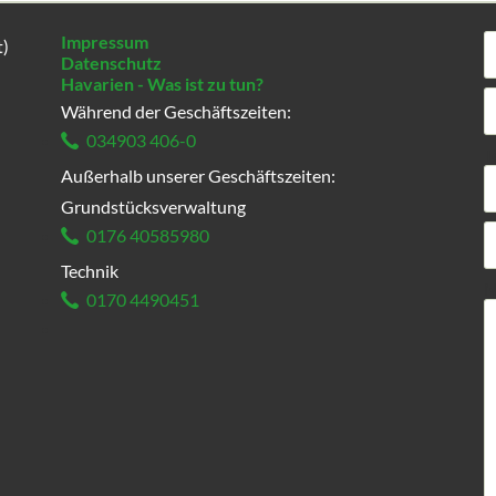
Impressum
t)
Datenschutz
Havarien - Was ist zu tun?
Während der Geschäftszeiten:
034903 406-0
T
Außerhalb unserer Geschäftszeiten:
Grundstücksverwaltung
0176 40585980
Technik
P
N
0170 4490451