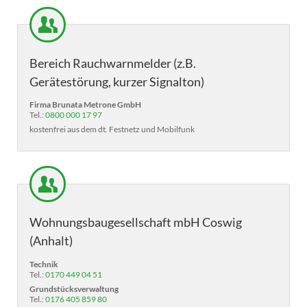
Bereich Rauchwarnmelder (z.B.
Gerätestörung, kurzer Signalton)
Firma Brunata Metrone GmbH
Tel.:
0800 000 17 97
kostenfrei aus dem dt. Festnetz und Mobilfunk
Wohnungsbaugesellschaft mbH Coswig
(Anhalt)
Technik
Tel.:
0170 449 04 51
Grundstücksverwaltung
Tel.:
0176 405 859 80