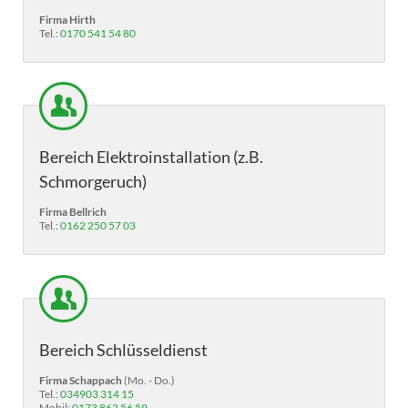
Firma Hirth
Tel.:
0170 541 54 80
Bereich Elektroinstallation (z.B.
Schmorgeruch)
Firma Bellrich
Tel.:
0162 250 57 03
Bereich Schlüsseldienst
Firma Schappach
(Mo. - Do.)
Tel.:
034903 314 15
Mobil:
0173 862 56 59