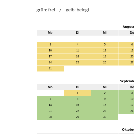
grün: frei / gelb: belegt
August
Mo
Di
Mi
D
3
4
5
6
10
11
12
13
17
18
19
20
24
25
26
27
31
Septemb
Mo
Di
Mi
D
1
2
3
7
8
9
10
14
15
16
17
21
22
23
24
28
29
30
Oktobe