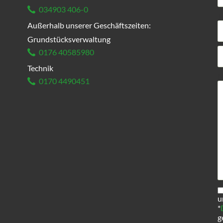
034903 406-0
T
Außerhalb unserer Geschäftszeiten:
Grundstücksverwaltung
0176 40585980
Technik
P
N
0170 4490451
u
*
g