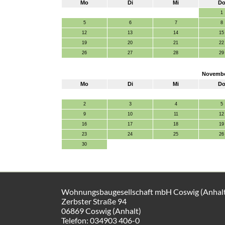
Mo
Di
Mi
D
1
5
6
7
8
12
13
14
15
19
20
21
22
26
27
28
29
Novembe
Mo
Di
Mi
D
2
3
4
5
9
10
11
12
16
17
18
19
23
24
25
26
30
Wohnungsbaugesellschaft mbH Coswig (Anhal
Zerbster Straße 94
06869 Coswig (Anhalt)
Telefon: 034903 406-0