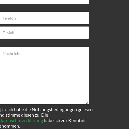
elefon
flichtfeld
achricht
*
Pflichtfeld
Ja, ich habe die Nutzungsbedingungen gelesen
nd stimme diesen zu. Die
Datenschutzerklärung
habe ich zur Kenntnis
enommen.