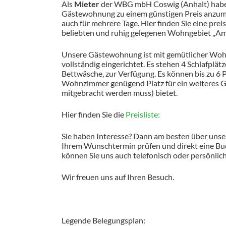
Als
Mieter
der WBG mbH Coswig (Anhalt) haben 
Gästewohnung zu einem günstigen Preis anzumiet
auch für mehrere Tage. Hier finden Sie eine pr
beliebten und ruhig gelegenen Wohngebiet „Am
Unsere Gästewohnung ist mit gemütlicher Woh
vollständig eingerichtet. Es stehen 4 Schlafplä
Bettwäsche, zur Verfügung. Es können bis zu 6
Wohnzimmer genügend Platz für ein weiteres Gä
mitgebracht werden muss) bietet.
Hier finden Sie die
Preisliste:
3
4
5
6
7
8
9
10
Sie haben Interesse? Dann am besten über unser
Ihrem Wunschtermin prüfen und direkt eine Bu
können Sie uns auch telefonisch oder persönlich
Wir freuen uns auf Ihren Besuch.
Legende Belegungsplan: