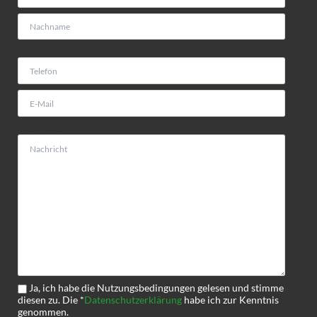
Telefon
Pflichtfeld
Nachricht
*
Pflichtfeld
Ja, ich habe die Nutzungsbedingungen gelesen und stimme
diesen zu. Die
*
Datenschutzerklärung
habe ich zur Kenntnis
genommen.